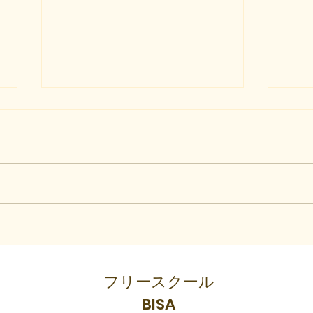
3回
7月9日 今日の活動
フリースクール
BISA