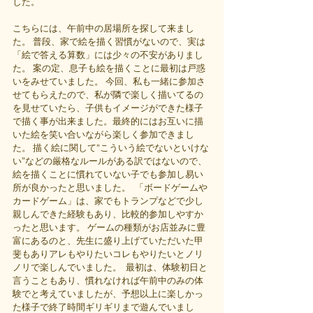
した。
こちらには、午前中の居場所を探して来まし
た。 普段、家で絵を描く習慣がないので、実は
「絵で答える算数」には少々の不安がありまし
た。 案の定、息子も絵を描くことに最初は戸惑
いをみせていました。 今回、私も一緒に参加さ
せてもらえたので、私が隣で楽しく描いてるの
を見せていたら、子供もイメージができた様子
で描く事が出来ました。最終的にはお互いに描
いた絵を笑い合いながら楽しく参加できまし
た。 描く絵に関して“こういう絵でないといけな
い”などの厳格なルールがある訳ではないので、
絵を描くことに慣れていない子でも参加し易い
所が良かったと思いました。  「ボードゲームや
カードゲーム」は、家でもトランプなどで少し
親しんできた経験もあり、比較的参加しやすか
ったと思います。 ゲームの種類がお店並みに豊
富にあるのと、先生に盛り上げていただいた甲
斐もありアレもやりたいコレもやりたいとノリ
ノリで楽しんでいました。  最初は、体験初日と
言うこともあり、慣れなければ午前中のみの体
験でと考えていましたが、予想以上に楽しかっ
た様子で終了時間ギリギリまで遊んでいまし