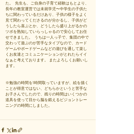
た。  先生も、ご自身の子育て経験はもとより、
長年の教室運営では未就学児〜中学生の子供た
ちに関わっているだけあり、子供の様子をよく
見て関わってくださるのが分かるし、子供がど
うしたら喜ぶとか、どうしたら盛り上がるかの
ツボを熟知していらっしゃるので安心してお任
せできました。  うちは一人っ子で、集団の中で
交わって遊ぶのが苦手なタイプなので、カード
ゲームやボードゲームなどの遊びを通して楽し
くお友達とコミュニケーションがとれたらイイ
なぁと考えております。 またよろしくお願いし
ます。
※勉強の時間を1時間取っていますが、絵を描く
ことが得意ではない、どちらかというと苦手な
お子さんでしたので、残りの時間はいくつかの
道具を使って目から脳を鍛えるビジョントレー
ニングの時間にしました。